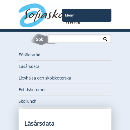
Meny
Sök
Föräldraråd
Läsårsdata
Elevhälsa och skolsköterska
Fritidshemmet
Skollunch
Läsårsdata