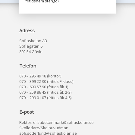
fritidshem stängd)
Adress
Sofiaskolan AB
Sofiagatan 6
802 54 Gävle
Telefon
070 – 295 49 18 (kontor)
070 – 399 22 30 (fritids F-klass)
070 – 699 57 90 (fritids åk 1)
070 – 259 86 45 (fritids åk 2-3)
070 – 299 01 07 (fritids åk 4-6)
E-post
Rektor:
elisabet.enmark@sofiaskolan.se
Skolledare/Skolhuvudman:
sofi.soderlund@sofiaskolan.se